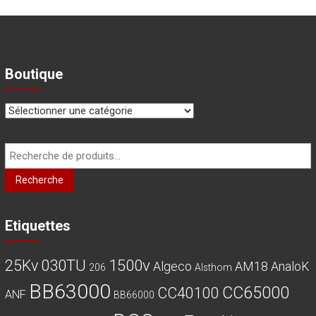
Boutique
Recherche
pour :
Recherche
Etiquettes
030TU
1500v
25Kv
Algeco
AM18
AnaloK
206
Alsthom
BB63000
CC65000
CC40100
ANF
BB66000