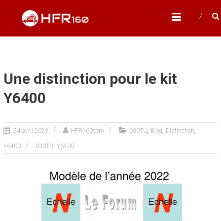
Skip
HFR160
to
Modélisme ferroviaire à l'échelle N
content
Une distinction pour le kit
Y6400
,
,
,
24 avril 2023
HFR160com
030TU
Blog
Distinction
,
Y6400
030TU
Y6400