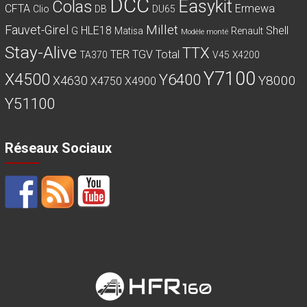
DCC
Easykit
Colas
CFTA
Ermewa
Clio
DB
DU65
Millet
Fauvet-Girel
HLE18
Shell
G
Matisa
Renault
Modèle monté
Stay-Alive
TTX
TER
TGV
Total
TA370
V45
X4200
Y7100
X4500
Y6400
Y8000
X4630
X4750
X4900
Y51100
Réseaux Sociaux