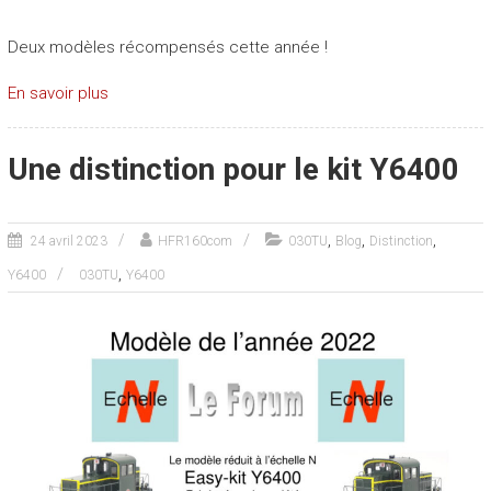
Deux modèles récompensés cette année !
En savoir plus
Une distinction pour le kit Y6400
,
,
,
24 avril 2023
HFR160com
030TU
Blog
Distinction
,
Y6400
030TU
Y6400