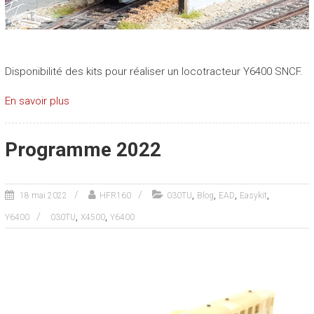
Disponibilité des kits pour réaliser un locotracteur Y6400 SNCF.
En savoir plus
Programme 2022
,
,
,
,
18 mai 2022
HFR160
030TU
Blog
EAD
Easykit
,
,
Y6400
030TU
X4500
Y6400