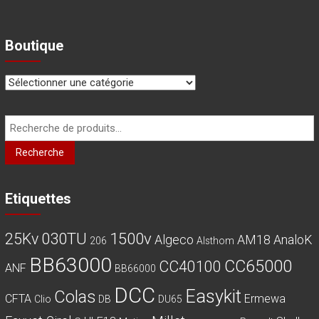
Boutique
Recherche
pour :
Recherche
Etiquettes
030TU
1500v
25Kv
Algeco
AM18
AnaloK
206
Alsthom
BB63000
CC65000
CC40100
ANF
BB66000
DCC
Easykit
Colas
CFTA
Ermewa
Clio
DB
DU65