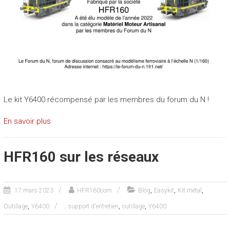
Le kit Y6400 récompensé par les membres du forum du N !
En savoir plus
HFR160 sur les réseaux
,
,
,
17 mars 2023
HFR160com
Blog
Easykit
Kit métal
,
,
,
Outillage
Y6400
; support d'entretien
outillage
Y6400