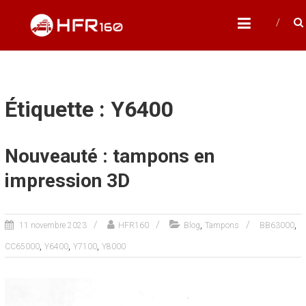
Skip
HFR160
to
Modélisme ferroviaire à l'échelle N
content
Étiquette : Y6400
Nouveauté : tampons en
impression 3D
,
,
11 novembre 2023
HFR160
Blog
Tampons
BB63000
,
,
,
CC65000
Y6400
Y7100
Y8000