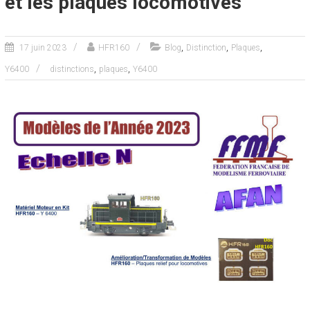
et les plaques locomotives
,
,
,
17 juin 2023
HFR160
Blog
Distinction
Plaques
,
,
Y6400
distinctions
plaques
Y6400