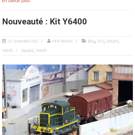
En savoir plus
Nouveauté : Kit Y6400
,
,
,
21 novembre 2022
HFR160com
Blog
DCC
Easykit
,
Y6400
Easykit
Y6400