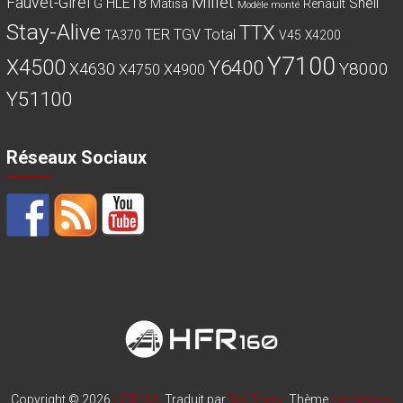
Millet
Fauvet-Girel
HLE18
Shell
G
Matisa
Renault
Modèle monté
Stay-Alive
TTX
TER
TGV
Total
TA370
V45
X4200
Y7100
X4500
Y6400
Y8000
X4630
X4750
X4900
Y51100
Réseaux Sociaux
Copyright © 2026
HFR160
. Traduit par
Wp Trads
. Thème
Himalayas