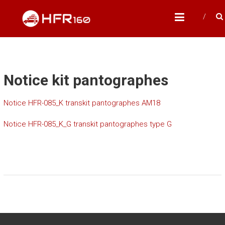
Skip
HFR160
to
Modélisme ferroviaire à l'échelle N
content
Notice kit pantographes
Notice HFR-085_K transkit pantographes AM18
Notice HFR-085_K_G transkit pantographes type G