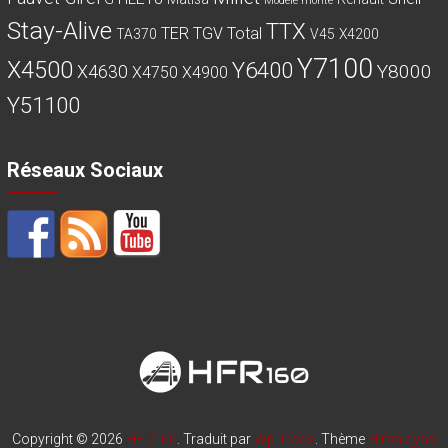
Modèle monté
Stay-Alive
TTX
TER
TGV
Total
TA370
V45
X4200
Y7100
X4500
Y6400
Y8000
X4630
X4750
X4900
Y51100
Réseaux Sociaux
Copyright © 2026
HFR160
. Traduit par
Wp Trads
. Thème
Himalayas