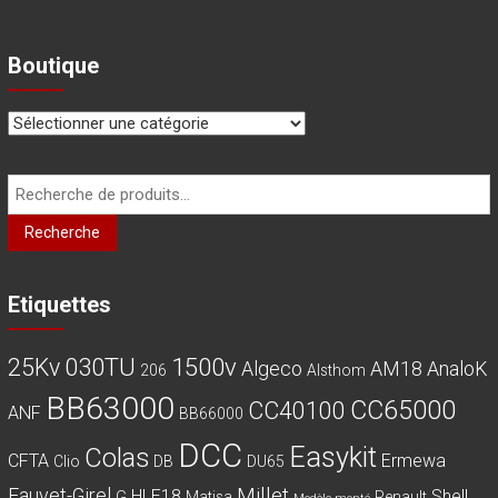
Boutique
Recherche
pour :
Recherche
Etiquettes
030TU
1500v
25Kv
Algeco
AM18
AnaloK
206
Alsthom
BB63000
CC65000
CC40100
ANF
BB66000
DCC
Easykit
Colas
CFTA
Ermewa
Clio
DB
DU65
Millet
Fauvet-Girel
HLE18
Shell
G
Matisa
Renault