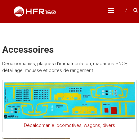
Skip
HFR160
to
Modélisme ferroviaire à l'échelle N
content
Accessoires
Décalcomanies, plaques d’immatriculation, macarons SNCF,
détaillage, mousse et boites de rangement.
Décalcomanie locomotives, wagons, divers