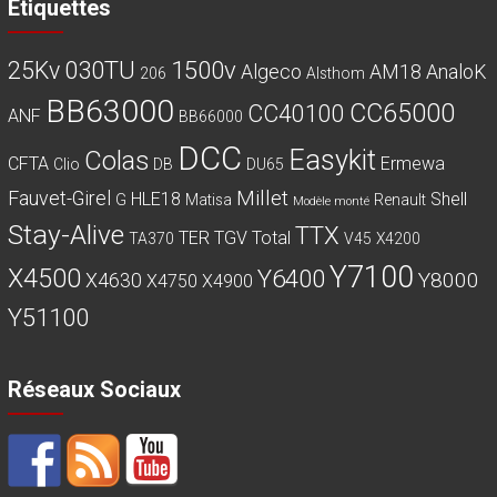
Etiquettes
030TU
1500v
25Kv
Algeco
AM18
AnaloK
206
Alsthom
BB63000
CC65000
CC40100
ANF
BB66000
DCC
Easykit
Colas
CFTA
Ermewa
Clio
DB
DU65
Millet
Fauvet-Girel
HLE18
Shell
G
Matisa
Renault
Modèle monté
Stay-Alive
TTX
TER
TGV
Total
TA370
V45
X4200
Y7100
X4500
Y6400
Y8000
X4630
X4750
X4900
Y51100
Réseaux Sociaux