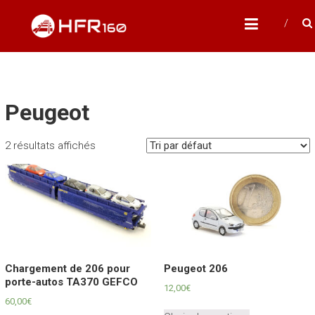
Skip
HFR160
to
Modélisme ferroviaire à l'échelle N
content
Peugeot
2 résultats affichés
Chargement de 206 pour
Peugeot 206
porte-autos TA370 GEFCO
12,00
€
60,00
€
Ce