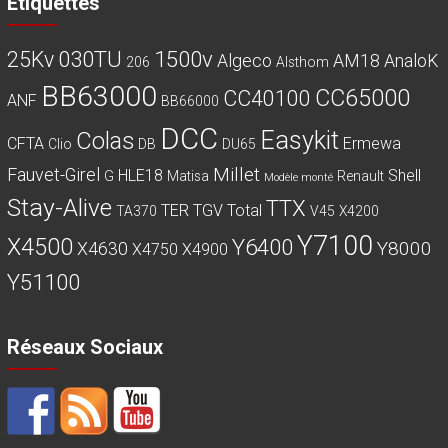
Etiquettes
030TU
1500v
25Kv
Algeco
AM18
AnaloK
206
Alsthom
BB63000
CC65000
CC40100
ANF
BB66000
DCC
Easykit
Colas
CFTA
Ermewa
Clio
DB
DU65
Millet
Fauvet-Girel
HLE18
Shell
G
Matisa
Renault
Modèle monté
Stay-Alive
TTX
TER
TGV
Total
TA370
V45
X4200
Y7100
X4500
Y6400
Y8000
X4630
X4750
X4900
Y51100
Réseaux Sociaux