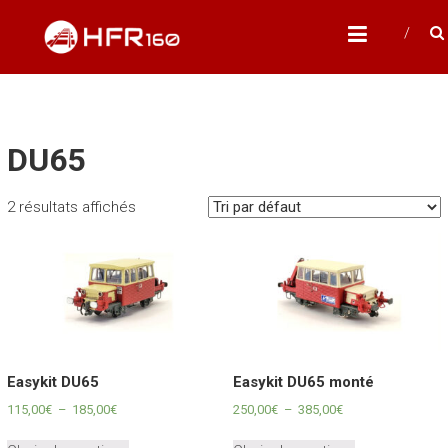
Skip
HFR160
to
Modélisme ferroviaire à l'échelle N
content
DU65
2 résultats affichés
Easykit DU65
Easykit DU65 monté
Plage
Plage
115,00
€
–
185,00
€
250,00
€
–
385,00
€
de
de
Ce
Ce
prix :
prix :