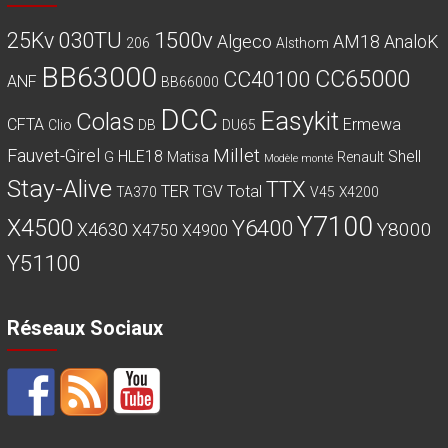
030TU
1500v
25Kv
Algeco
AM18
AnaloK
206
Alsthom
BB63000
CC65000
CC40100
ANF
BB66000
DCC
Easykit
Colas
CFTA
Ermewa
Clio
DB
DU65
Millet
Fauvet-Girel
HLE18
Shell
G
Matisa
Renault
Modèle monté
Stay-Alive
TTX
TER
TGV
Total
TA370
V45
X4200
Y7100
X4500
Y6400
Y8000
X4630
X4750
X4900
Y51100
Réseaux Sociaux