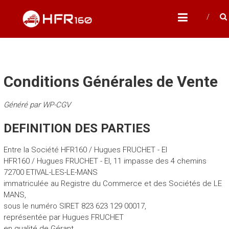
Skip
HFR160
to
Modélisme ferroviaire à l'échelle N
content
Conditions Générales de Vente
Généré par WP-CGV
DEFINITION DES PARTIES
Entre la Société HFR160 / Hugues FRUCHET - EI
HFR160 / Hugues FRUCHET - EI, 11 impasse des 4 chemins
72700 ETIVAL-LES-LE-MANS
immatriculée au Registre du Commerce et des Sociétés de LE
MANS,
sous le numéro SIRET 823 623 129 00017,
représentée par Hugues FRUCHET
en qualité de Gérant,