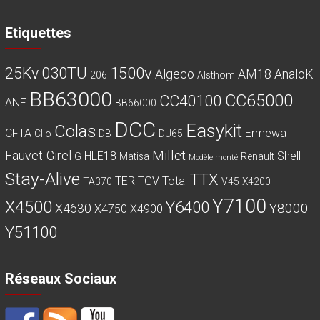
Etiquettes
030TU
1500v
25Kv
Algeco
AM18
AnaloK
206
Alsthom
BB63000
CC65000
CC40100
ANF
BB66000
DCC
Easykit
Colas
CFTA
Ermewa
Clio
DB
DU65
Millet
Fauvet-Girel
HLE18
Shell
G
Matisa
Renault
Modèle monté
Stay-Alive
TTX
TER
TGV
Total
TA370
V45
X4200
Y7100
X4500
Y6400
Y8000
X4630
X4750
X4900
Y51100
Réseaux Sociaux