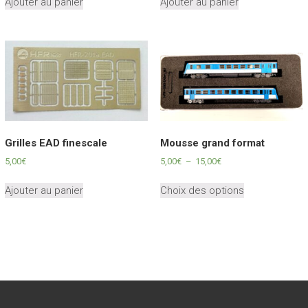
Ajouter au panier
Ajouter au panier
Grilles EAD finescale
Mousse grand format
Plage
5,00
€
5,00
€
–
15,00
€
de
Ce
prix :
Ajouter au panier
Choix des options
produit
5,00€
a
à
plusieurs
15,00€
variations.
Les
options
peuvent
être