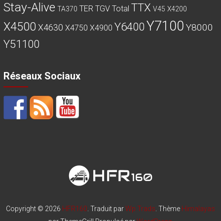
Stay-Alive
TTX
TER
TGV
Total
TA370
V45
X4200
Y7100
X4500
Y6400
Y8000
X4630
X4750
X4900
Y51100
Réseaux Sociaux
Copyright © 2026
HFR160
. Traduit par
Wp Trads
. Thème
Himalayas