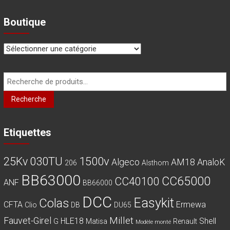
choisies
sur
Boutique
la
page
du
produit
Recherche
pour :
Recherche
Etiquettes
030TU
1500v
25Kv
Algeco
AM18
AnaloK
206
Alsthom
BB63000
CC65000
CC40100
ANF
BB66000
DCC
Easykit
Colas
CFTA
Ermewa
Clio
DB
DU65
Millet
Fauvet-Girel
HLE18
Shell
G
Matisa
Renault
Modèle monté