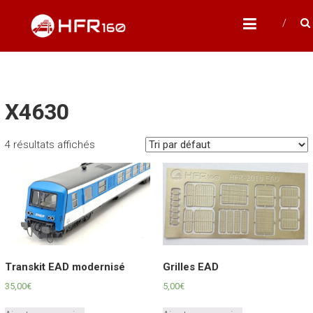
Skip
HFR160
to
Modélisme ferroviaire à l'échelle N
content
X4630
4 résultats affichés
Transkit EAD modernisé
Grilles EAD
35,00
€
5,00
€