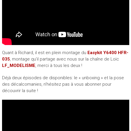
Quant à Richard, il est en plein montage du
Easykit Y6400 HFR-
035
, montage qu’il partage avec nous sur la chaîne de Loïc
LF_MODELISME
, merci à tous les deux !
Déjà deux épisodes de disponibles: le « unboxing » et la pose
des décalcomanies, n’hésitez pas à vous abonner pour
découvrir la suite !