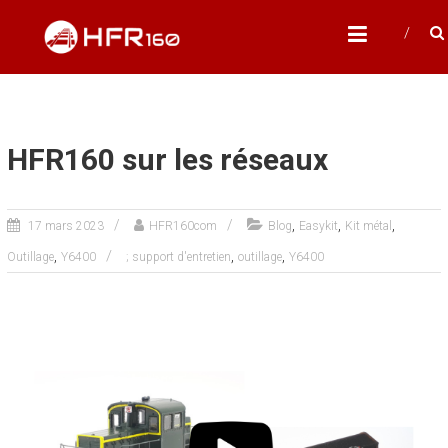
Skip
HFR160
to
Modélisme ferroviaire à l'échelle N
content
HFR160 sur les réseaux
,
,
,
17 mars 2023
HFR160com
Blog
Easykit
Kit métal
,
,
,
Outillage
Y6400
; support d'entretien
outillage
Y6400