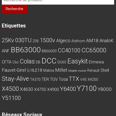
pour :
Recherche
Etiquettes
030TU
1500v
25Kv
Algeco
AM18
AnaloK
206
Alsthom
BB63000
CC65000
CC40100
ANF
BB66000
DCC
Easykit
Colas
CFTA
Ermewa
Clio
DB
DU65
Millet
Fauvet-Girel
HLE18
Shell
G
Matisa
Renault
Modèle monté
Stay-Alive
TTX
TER
TGV
Total
TA370
V45
X4200
Y7100
X4500
Y6400
Y8000
X4630
X4750
X4900
Y51100
Réseaux Sociaux