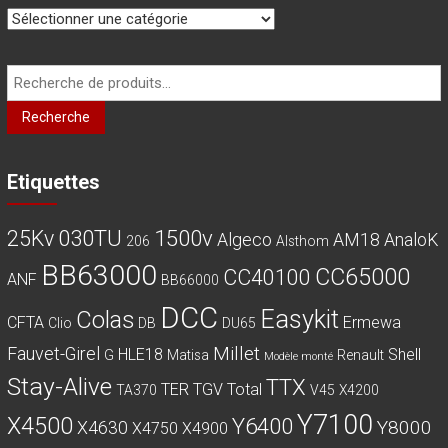
Recherche
pour :
Recherche
Etiquettes
030TU
1500v
25Kv
Algeco
AM18
AnaloK
206
Alsthom
BB63000
CC65000
CC40100
ANF
BB66000
DCC
Easykit
Colas
CFTA
Ermewa
Clio
DB
DU65
Millet
Fauvet-Girel
HLE18
Shell
G
Matisa
Renault
Modèle monté
Stay-Alive
TTX
TER
TGV
Total
TA370
V45
X4200
Y7100
X4500
Y6400
Y8000
X4630
X4750
X4900