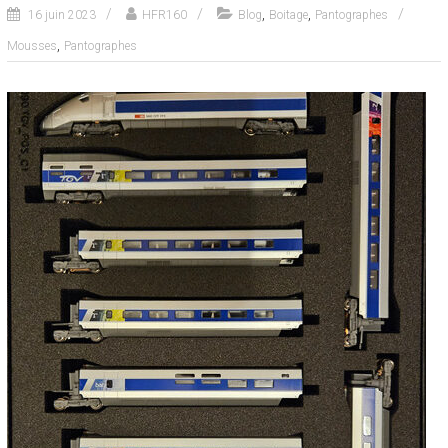
,
,
16 juin 2023
HFR160
Blog
Boitage
Pantographes
,
Mousses
Pantographes