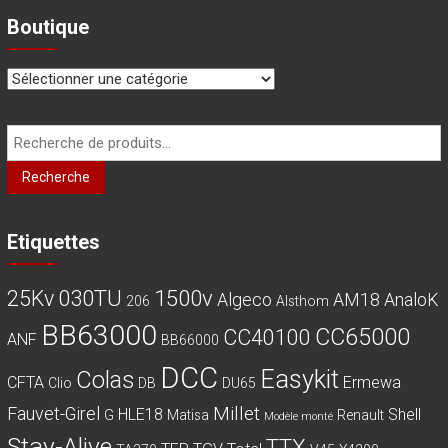
Boutique
Recherche
pour :
Recherche
Etiquettes
030TU
1500v
25Kv
Algeco
AM18
AnaloK
206
Alsthom
BB63000
CC65000
CC40100
ANF
BB66000
DCC
Easykit
Colas
CFTA
Ermewa
Clio
DB
DU65
Millet
Fauvet-Girel
HLE18
Shell
G
Matisa
Renault
Modèle monté
Stay-Alive
TTX