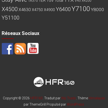
TER
TGV
Total
TA370
V45
X4200
Y7100
X4500
Y6400
Y8000
X4630
X4750
X4900
Y51100
Réseaux Sociaux
Copyright © 2026
HFR160
. Traduit par
Wp Trads
. Thème
Himalayas
par ThemeGrill Propulsé par
WordPress