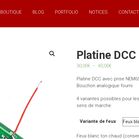
BOUTIQUE
BLOG
PORTFOLIO
NOTICES
CONTACT
Platine DC
Plage
30,00
€
–
40,00
€
de
Platine DCC avec prise NEM6
prix :
Bouchon analogique fourni.
30,00€
à
4 variantes possibles pour le
40,00€
sens de marche.
Variante de feux
Feux blanc ton chaud (conserv