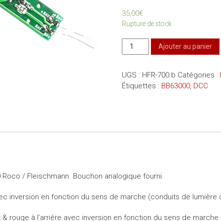
35,00
€
Rupture de stock
quantité
Ajouter au panier
de
Platine
UGS :
HFR-700.b
Catégories :
DCC
Étiquettes :
BB63000
,
DCC
BB63000
Roco / Fleischmann. Bouchon analogique fourni.
ec inversion en fonction du sens de marche (conduits de lumière d
t & rouge à l’arrière avec inversion en fonction du sens de marche