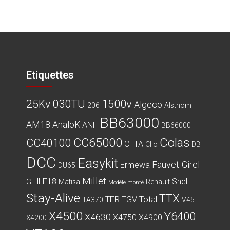
Les
options
peuvent
être
choisies
sur
la
Etiquettes
page
du
030TU
1500v
25Kv
Algeco
produit
206
Alsthom
BB63000
AM18
AnaloK
ANF
BB66000
CC65000
Colas
CC40100
CFTA
Clio
DB
DCC
Easykit
Fauvet-Girel
Ermewa
DU65
Millet
HLE18
Shell
G
Matisa
Renault
Modèle monté
Stay-Alive
TTX
TER
TGV
Total
TA370
V45
X4500
Y6400
X4630
X4750
X4900
X4200