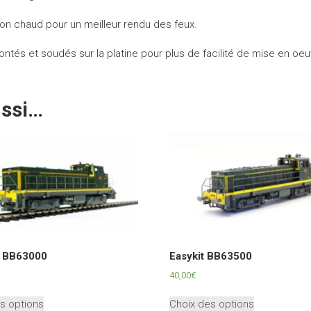
on chaud pour un meilleur rendu des feux.
ntés et soudés sur la platine pour plus de facilité de mise en oeu
ussi…
t BB63000
Easykit BB63500
40,00
€
Ce
Ce
s options
Choix des options
produit
produit