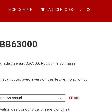
MON COMPTE
0 ARTICLE
0,00€
C BB63000
51 adaptée aux BB63500 Roco / Fleischmann.
s feux, toutes avec inversion des feux en fonction du
Effacer
ation des conduits de lumière d’origine).