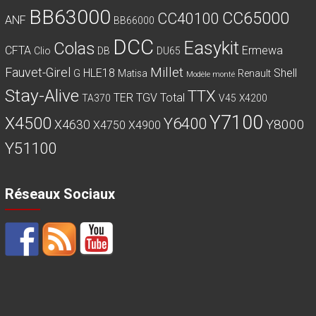
BB63000
CC65000
CC40100
ANF
BB66000
DCC
Easykit
Colas
CFTA
Ermewa
Clio
DB
DU65
Millet
Fauvet-Girel
HLE18
Shell
G
Matisa
Renault
Modèle monté
Stay-Alive
TTX
TER
TGV
Total
TA370
V45
X4200
Y7100
X4500
Y6400
Y8000
X4630
X4750
X4900
Y51100
Réseaux Sociaux