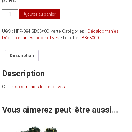
jaunes.
quantité
Ajouter au panier
de
Décals
UGS :
HFR-084.BB63X00_verte
Catégories :
Décalcomanies
,
BB63000
Décalcomanies locomotives
Étiquette :
BB63000
verte
à
bandes
Description
jaunes
Description
Cf
Décalcomanies locomotives
Vous aimerez peut-être aussi…