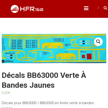
Skip
HFR160
to
Modélisme ferroviaire à l'échelle N
content
Décals BB63000 Verte À
Bandes Jaunes
6,00
€
Décals pour BB63000 / BB63500 en livrée verte à bandes