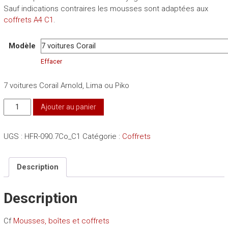
Sauf indications contraires les mousses sont adaptées aux
coffrets A4 C1
.
Modèle
Effacer
7 voitures Corail Arnold, Lima ou Piko
quantité
Ajouter au panier
de
Mousse
UGS :
HFR-090.7Co_C1
Catégorie :
Coffrets
coffret
voitures
Description
Description
Cf
Mousses, boîtes et coffrets