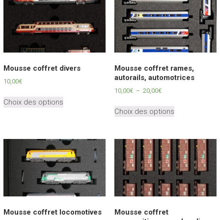
Mousse coffret divers
Mousse coffret rames,
autorails, automotrices
10,00
€
Plage
10,00
€
–
20,00
€
Ce
de
Choix des options
Ce
produit
prix :
Choix des options
produit
a
10,00€
a
plusieurs
à
plusieurs
variations.
20,00€
variations.
Les
Les
options
options
peuvent
peuvent
être
être
choisies
choisies
sur
sur
Mousse coffret locomotives
Mousse coffret
la