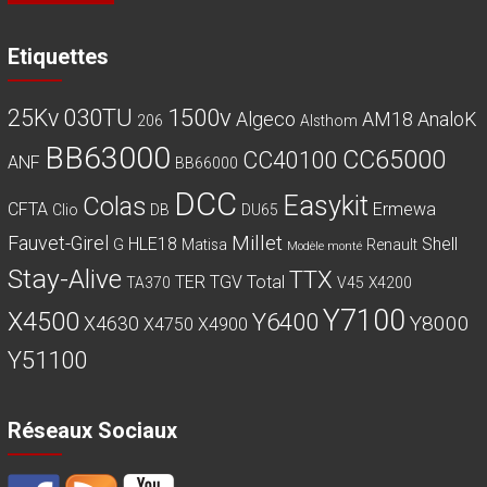
Etiquettes
030TU
1500v
25Kv
Algeco
AM18
AnaloK
206
Alsthom
BB63000
CC65000
CC40100
ANF
BB66000
DCC
Easykit
Colas
CFTA
Ermewa
Clio
DB
DU65
Millet
Fauvet-Girel
HLE18
Shell
G
Matisa
Renault
Modèle monté
Stay-Alive
TTX
TER
TGV
Total
TA370
V45
X4200
Y7100
X4500
Y6400
Y8000
X4630
X4750
X4900
Y51100
Réseaux Sociaux