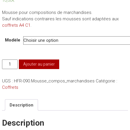
10,00
€
Mousse pour compositions de marchandises.
Sauf indications contraires les mousses sont adaptées aux
coffrets A4 C1
.
Modèle
quantité
Ajouter au panier
de
Mousse
UGS :
HFR-090.Mousse_compos_marchandises
Catégorie :
coffret
Coffrets
compositions
marchandises
Description
Description