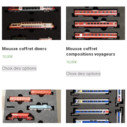
Mousse coffret divers
Mousse coffret
compositions voyageurs
10,00
€
10,00
€
Ce
Choix des options
Ce
produit
Choix des options
produit
a
a
plusieurs
plusieurs
variations.
variations.
Les
Les
options
options
peuvent
peuvent
être
être
choisies
choisies
sur