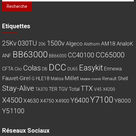
pour :
Recherche
Etiquettes
030TU
1500v
25Kv
Algeco
AM18
AnaloK
206
Alsthom
BB63000
CC65000
CC40100
ANF
BB66000
DCC
Easykit
Colas
CFTA
Ermewa
Clio
DB
DU65
Millet
Fauvet-Girel
HLE18
Shell
G
Matisa
Renault
Modèle monté
Stay-Alive
TTX
TER
TGV
Total
TA370
V45
X4200
Y7100
X4500
Y6400
Y8000
X4630
X4750
X4900
Y51100
Réseaux Sociaux