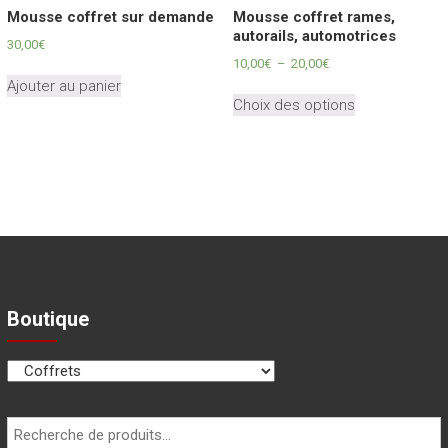
sur
Mousse coffret sur demande
Mousse coffret rames,
la
autorails, automotrices
la
page
30,00
€
page
du
Plage
10,00
€
–
20,00
€
du
de
produit
Ajouter au panier
Ce
prix :
produit
Choix des options
produit
10,00€
a
à
plusieurs
20,00€
variations.
Les
options
peuvent
être
choisies
sur
Boutique
la
page
du
produit
Recherche