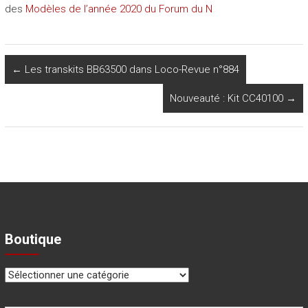
des
Modèles de l’année 2020 du Forum du N
←
Les transkits BB63500 dans Loco-Revue n°884
Nouveauté : Kit CC40100
→
Boutique