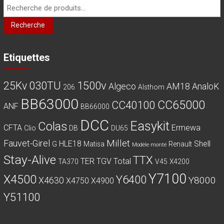
Recherche
pour :
Recherche
Etiquettes
030TU
1500v
25Kv
Algeco
AM18
AnaloK
206
Alsthom
BB63000
CC65000
CC40100
ANF
BB66000
DCC
Easykit
Colas
CFTA
Ermewa
Clio
DB
DU65
Millet
Fauvet-Girel
HLE18
Shell
G
Matisa
Renault
Modèle monté
Stay-Alive
TTX
TER
TGV
Total
TA370
V45
X4200
Y7100
X4500
Y6400
Y8000
X4630
X4750
X4900
Y51100