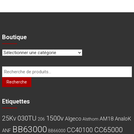
Boutique
Recherche
pour :
Recherche
Etiquettes
030TU
1500v
25Kv
Algeco
AM18
AnaloK
206
Alsthom
BB63000
CC65000
CC40100
ANF
BB66000