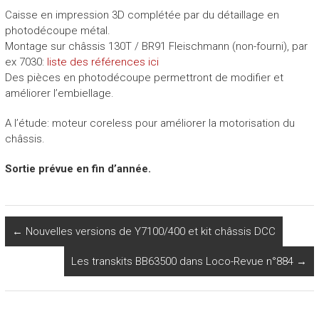
Caisse en impression 3D complétée par du détaillage en
photodécoupe métal.
Montage sur châssis 130T / BR91 Fleischmann (non-fourni), par
ex 7030:
liste des références ici
Des pièces en photodécoupe permettront de modifier et
améliorer l’embiellage.
A l’étude: moteur coreless pour améliorer la motorisation du
châssis.
Sortie prévue en fin d’année.
←
Nouvelles versions de Y7100/400 et kit châssis DCC
Les transkits BB63500 dans Loco-Revue n°884
→