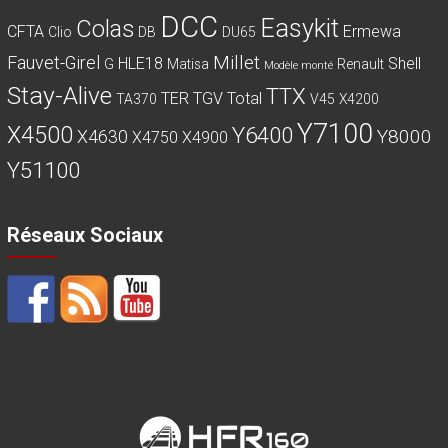
DCC
Easykit
Colas
CFTA
Ermewa
Clio
DB
DU65
Millet
Fauvet-Girel
HLE18
Shell
G
Matisa
Renault
Modèle monté
Stay-Alive
TTX
TER
TGV
Total
TA370
V45
X4200
Y7100
X4500
Y6400
Y8000
X4630
X4750
X4900
Y51100
Réseaux Sociaux