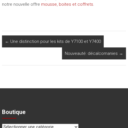
notre nouvelle offre
mousse, boites et coffrets
.
←
Une distinction pour les kits de Y7100 et Y7400
Nouveauté: décalcomanies
→
Boutique