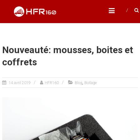
Skip
HFR160
to
Modélisme ferroviaire à l'échelle N
content
Nouveauté: mousses, boites et
coffrets
,
14 avril 2019
HFR160
Blog
Boitage