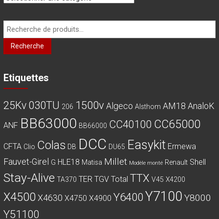
Recherche
pour :
Recherche
Etiquettes
030TU
1500v
25Kv
Algeco
AM18
AnaloK
206
Alsthom
BB63000
CC65000
CC40100
ANF
BB66000
DCC
Easykit
Colas
CFTA
Ermewa
Clio
DB
DU65
Millet
Fauvet-Girel
HLE18
Shell
G
Matisa
Renault
Modèle monté
Stay-Alive
TTX
TER
TGV
Total
TA370
V45
X4200
Y7100
X4500
Y6400
Y8000
X4630
X4750
X4900
Y51100