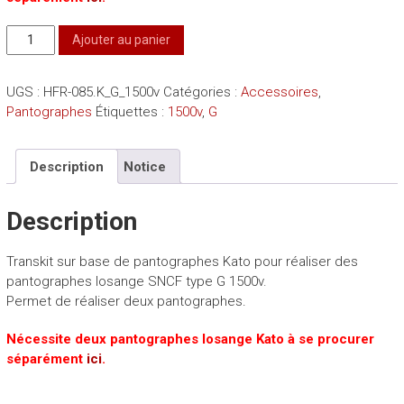
quantité
Ajouter au panier
de
Transkit
UGS :
HFR-085.K_G_1500v
Catégories :
Accessoires
,
pantographes
Pantographes
Étiquettes :
1500v
,
G
type
G
Description
Notice
Description
Transkit sur base de pantographes Kato pour réaliser des
pantographes losange SNCF type G 1500v.
Permet de réaliser deux pantographes
.
Nécessite deux pantographes losange Kato à se procurer
séparément
ici
.