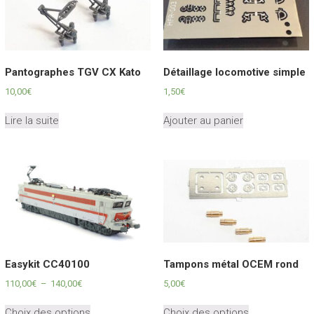
Pantographes TGV CX Kato
Détaillage locomotive simple
10,00
€
1,50
€
Lire la suite
Ajouter au panier
Easykit CC40100
Tampons métal OCEM rond
Plage
110,00
€
–
140,00
€
5,00
€
de
Ce
Ce
prix :
Choix des options
Choix des options