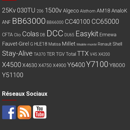
030TU
1500v
25Kv
Algeco
AM18
AnaloK
206
Alsthom
BB63000
CC65000
CC40100
ANF
BB66000
DCC
Easykit
Colas
CFTA
Ermewa
Clio
DB
DU65
Millet
Fauvet-Girel
HLE18
Shell
G
Matisa
Renault
Modèle monté
Stay-Alive
TTX
TER
TGV
Total
TA370
V45
X4200
Y7100
X4500
Y6400
Y8000
X4630
X4750
X4900
Y51100
Réseaux Sociaux