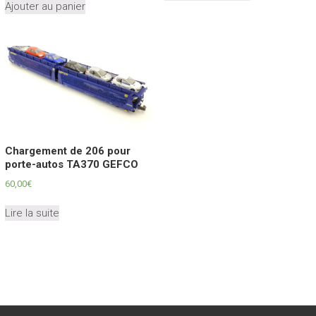
Ajouter au panier
a
plusieurs
variations.
Les
options
peuvent
être
choisies
sur
Chargement de 206 pour
la
porte-autos TA370 GEFCO
page
du
60,00
€
produit
Lire la suite