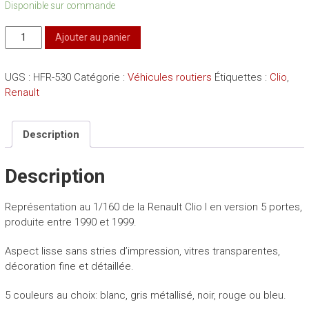
Disponible sur commande
quantité
Ajouter au panier
de
Renault
UGS :
HFR-530
Catégorie :
Véhicules routiers
Étiquettes :
Clio
,
Clio
Renault
I
Description
Description
Représentation au 1/160 de la Renault Clio I en version 5 portes,
produite entre 1990 et 1999.
Aspect lisse sans stries d’impression, vitres transparentes,
décoration fine et détaillée.
5 couleurs au choix: blanc, gris métallisé, noir, rouge ou bleu.