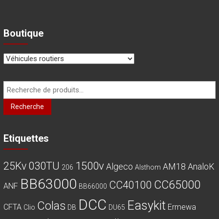
Boutique
Recherche
pour :
Recherche
Etiquettes
030TU
1500v
25Kv
Algeco
AM18
AnaloK
206
Alsthom
BB63000
CC65000
CC40100
ANF
BB66000
DCC
Easykit
Colas
CFTA
Ermewa
Clio
DB
DU65