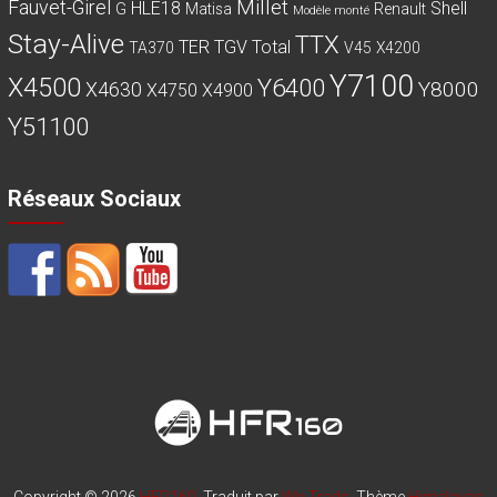
Millet
Fauvet-Girel
HLE18
Shell
G
Matisa
Renault
Modèle monté
Stay-Alive
TTX
TER
TGV
Total
TA370
V45
X4200
Y7100
X4500
Y6400
Y8000
X4630
X4750
X4900
Y51100
Réseaux Sociaux