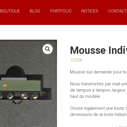
BOUTIQUE
BLOG
PORTFOLIO
NOTICES
CONTACT
Mousse Indi
10,00
€
Mousse sur demande pour boit
Nous transmettre par mail une
de tampon à tampon, largeur 
haut du modèle.
Choisir également une boite d
dimensions de la boite héber