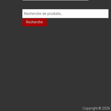
produit
Recherche
pour :
Recherche
Copyright © 2026