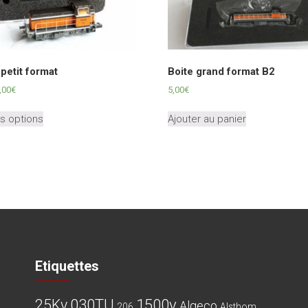
petit format
Boite grand format B2
Plage
,00
€
5,00
€
de
Ce
prix :
s options
Ajouter au panier
produit
0,00€
a
à
plusieurs
3,00€
variations.
Les
options
peuvent
être
choisies
sur
Etiquettes
la
page
030TU
1500v
25Kv
Algeco
du
206
Alsthom