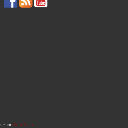
lsé par
WordPress