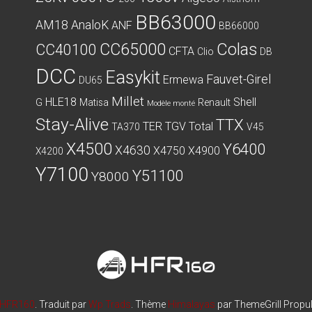
produit
BB63000
AM18
AnaloK
ANF
BB66000
CC65000
Colas
CC40100
CFTA
Clio
DB
DCC
Easykit
Fauvet-Girel
Ermewa
DU65
Millet
HLE18
Shell
G
Matisa
Renault
Modèle monté
Stay-Alive
TTX
TER
TGV
Total
TA370
V45
X4500
Y6400
X4630
X4750
X4900
X4200
Y7100
Y51100
Y8000
HFR160
. Traduit par
Wp Trads
. Thème
Himalayas
par ThemeGrill Propu