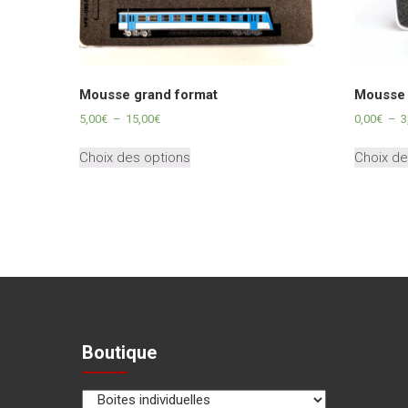
Mousse grand format
Mousse 
Plage
5,00
€
–
15,00
€
0,00
€
–
3
de
Ce
prix :
Choix des options
Choix de
produit
5,00€
a
à
plusieurs
15,00€
variations.
Les
options
peuvent
être
choisies
sur
Boutique
la
page
du