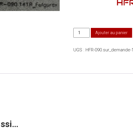
quantité
Ajouter au panier
de
Mousse
UGS :
HFR-090.sur_demande-
individuelle
sur
demande
ussi…