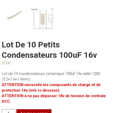
Lot De 10 Petits
Condensateurs 100uF 16v
5,00
€
Lot de 10 condensateurs céramique 100uF 16v taille 1206
(3.2×1.6×1.6mm).
ATTENTION nécessite les composants de charge et de
protection 16v (voir ci-dessous).
ATTENTION à ne pas dépasser 18v de tension de centrale
DCC.
quantité