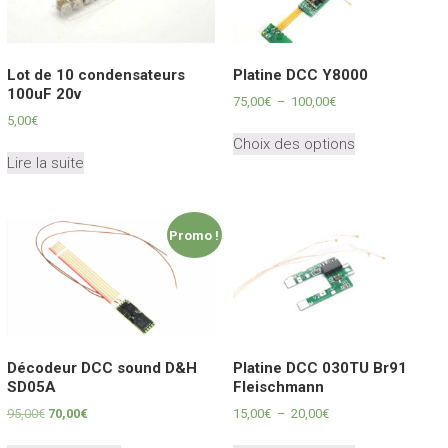
Lot de 10 condensateurs
Platine DCC Y8000
100uF 20v
Plage
75,00
€
–
100,00
€
de
5,00
€
Ce
prix :
Choix des options
produit
75,00€
Lire la suite
a
à
plusieurs
100,00€
variations.
Promo !
Les
options
peuvent
être
choisies
sur
Décodeur DCC sound D&H
Platine DCC 030TU Br91
la
SD05A
Fleischmann
page
du
Le
Le
Plage
95,00
€
70,00
€
15,00
€
–
20,00
€
prix
prix
de
produit
Ce