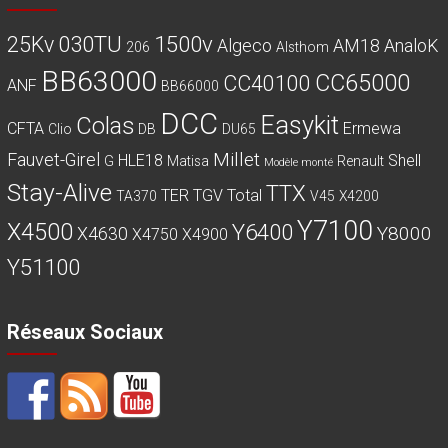
030TU
1500v
25Kv
Algeco
AM18
AnaloK
206
Alsthom
BB63000
CC65000
CC40100
ANF
BB66000
DCC
Easykit
Colas
CFTA
Ermewa
Clio
DB
DU65
Millet
Fauvet-Girel
HLE18
Shell
G
Matisa
Renault
Modèle monté
Stay-Alive
TTX
TER
TGV
Total
TA370
V45
X4200
Y7100
X4500
Y6400
Y8000
X4630
X4750
X4900
Y51100
Réseaux Sociaux