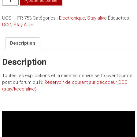
Ajouter au panier
de
Lot
UGS :
HFR-753
Catégories :
Electronique
,
Stay alive
Étiquettes :
de
DCC
,
Stay-Alive
10
petits
condensateurs
Description
100uF
16v
Description
Toutes les explications et la mise en oeuvre se trouvent sur ce
post du forum du N:
Réservoir de courant sur décodeur DCC
(stay/keep alive)