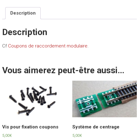
voie
(code
Description
55)
Description
Cf
Coupons de raccordement modulaire
.
Vous aimerez peut-être aussi…
Vis pour fixation coupons
Système de centrage
5,00
€
5,00
€