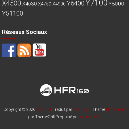
Y7100
X4500
Y6400
Y8000
X4630
X4750
X4900
Y51100
Réseaux Sociaux
Copyright © 2026
HFR160
. Traduit par
Wp Trads
. Thème
Himalayas
par ThemeGrill Propulsé par
WordPress