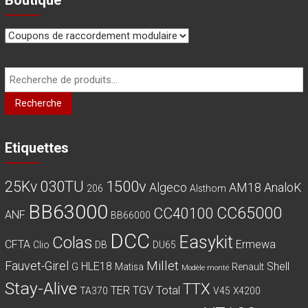
la
la
page
page
du
du
produit
produit
Recherche
pour :
Recherche
Etiquettes
030TU
1500v
25Kv
Algeco
AM18
AnaloK
206
Alsthom
BB63000
CC65000
CC40100
ANF
BB66000
DCC
Easykit
Colas
CFTA
Ermewa
Clio
DB
DU65
Millet
Fauvet-Girel
HLE18
Shell
G
Matisa
Renault
Modèle monté
Stay-Alive
TTX
TER
TGV
Total
TA370
V45
X4200