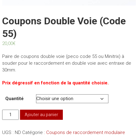
Coupons Double Voie (code
55)
20,00
€
Paire de coupons double voie (peco code 55 ou Minitrix) à
souder pour le raccordement en double voie avec entraxe de
30mm.
Prix dégressif en fonction de la quantité choisie.
Quantité
quantité
Ajouter au panier
de
Coupons
UGS :
ND
Catégorie :
Coupons de raccordement modulaire
double