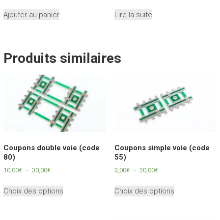
Ajouter au panier
Lire la suite
Produits similaires
Coupons double voie (code
Coupons simple voie (code
80)
55)
Plage
Plage
10,00
€
–
30,00
€
3,00
€
–
20,00
€
de
de
Ce
Ce
prix :
prix :
Choix des options
Choix des options
produit
produit
10,00€
3,00€
a
a
à
à
plusieurs
plusieurs
30,00€
20,00€