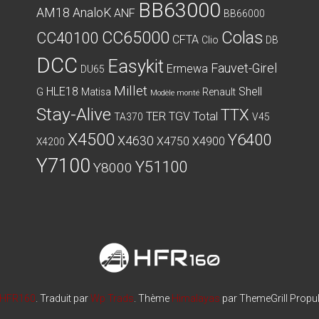
BB63000
AM18
AnaloK
ANF
BB66000
CC65000
Colas
CC40100
CFTA
Clio
DB
DCC
Easykit
Fauvet-Girel
Ermewa
DU65
Millet
HLE18
Shell
G
Matisa
Renault
Modèle monté
Stay-Alive
TTX
TER
TGV
Total
TA370
V45
X4500
Y6400
X4630
X4750
X4900
X4200
Y7100
Y51100
Y8000
HFR160
. Traduit par
Wp Trads
. Thème
Himalayas
par ThemeGrill Propu