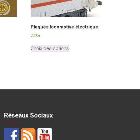
Plaques locomotive électrique
3,00
€
Ce
Choix des options
produit
a
plusieurs
variations.
Les
options
peuvent
être
choisies
sur
Réseaux Sociaux
la
page
du
produit