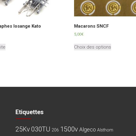
aphes losange Kato
Macarons SNCF
5,00
€
Ce
uite
Choix des options
produit
a
plusieurs
variations.
Les
options
peuvent
être
choisies
sur
Etiquettes
la
page
030TU
1500v
25Kv
Algeco
du
206
Alsthom
produit