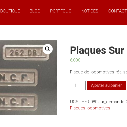
BOUTIQUE
BLOG
PORTFOLIO
NOTICES
CONTACT
Plaques Su
6,00
€
Plaque de locomotives réalis
quantité
Ajouter au panier
de
Plaques
UGS :
HFR-080.sur_demande
sur
Plaques locomotives
demande