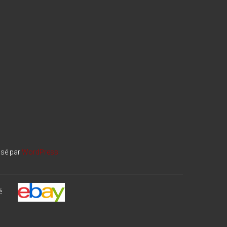
lsé par
WordPress
é