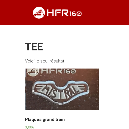
Skip
HFR160
to
content
Modélisme
ferroviaire
à l'échelle
N
TEE
Voici le seul résultat
Plaques grand train
3,00
€