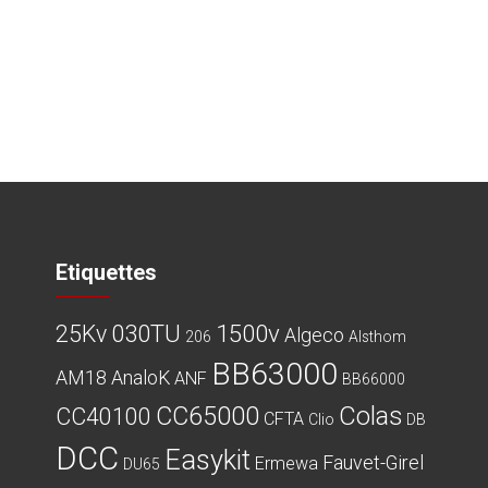
Etiquettes
030TU
1500v
25Kv
Algeco
206
Alsthom
BB63000
AM18
AnaloK
ANF
BB66000
CC65000
Colas
CC40100
CFTA
Clio
DB
DCC
Easykit
Fauvet-Girel
Ermewa
DU65