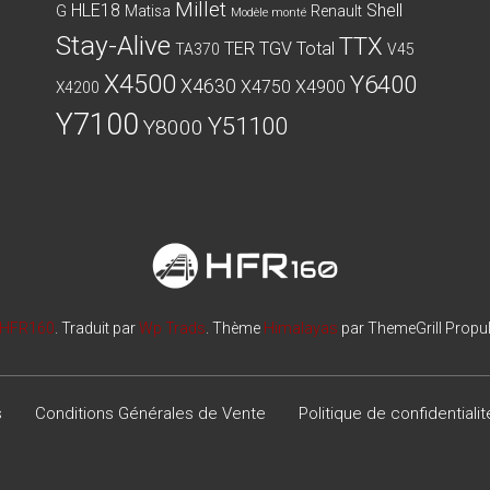
Millet
HLE18
Shell
G
Matisa
Renault
Modèle monté
Stay-Alive
TTX
TER
TGV
Total
TA370
V45
X4500
Y6400
X4630
X4750
X4900
X4200
Y7100
Y51100
Y8000
HFR160
. Traduit par
Wp Trads
. Thème
Himalayas
par ThemeGrill Propu
s
Conditions Générales de Vente
Politique de confidentialit