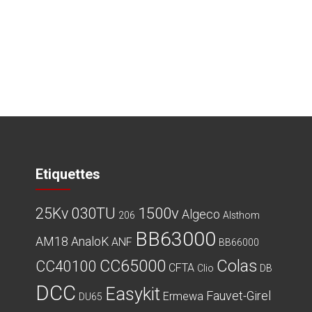
Etiquettes
030TU
1500v
25Kv
Algeco
206
Alsthom
BB63000
AM18
AnaloK
ANF
BB66000
CC65000
Colas
CC40100
CFTA
Clio
DB
DCC
Easykit
Fauvet-Girel
Ermewa
DU65