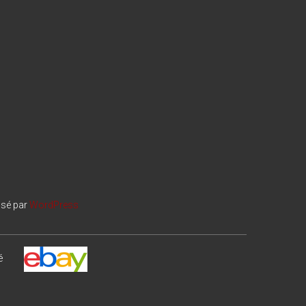
lsé par
WordPress
é