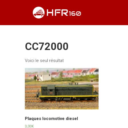
Skip
HFR160
to
content
Modélisme
ferroviaire
à l'échelle
N
CC72000
Voici le seul résultat
Plaques locomotive diesel
3,00
€