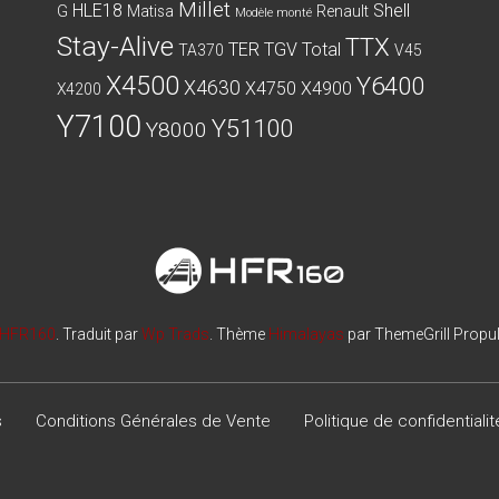
Millet
HLE18
Shell
G
Matisa
Renault
Modèle monté
Stay-Alive
TTX
TER
TGV
Total
TA370
V45
X4500
Y6400
X4630
X4750
X4900
X4200
Y7100
Y51100
Y8000
HFR160
. Traduit par
Wp Trads
. Thème
Himalayas
par ThemeGrill Propu
s
Conditions Générales de Vente
Politique de confidentialit