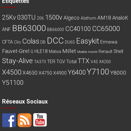
Etiquettes
030TU
1500v
25Kv
Algeco
AM18
AnaloK
206
Alsthom
BB63000
CC65000
CC40100
ANF
BB66000
DCC
Easykit
Colas
CFTA
Ermewa
Clio
DB
DU65
Millet
Fauvet-Girel
HLE18
Shell
G
Matisa
Renault
Modèle monté
Stay-Alive
TTX
TER
TGV
Total
TA370
V45
X4200
Y7100
X4500
Y6400
Y8000
X4630
X4750
X4900
Y51100
Réseaux Sociaux