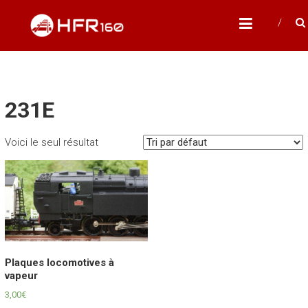
Skip
HFR160
to
Modélisme ferroviaire à l'échelle N
content
231E
Voici le seul résultat
Plaques locomotives à
vapeur
3,00
€