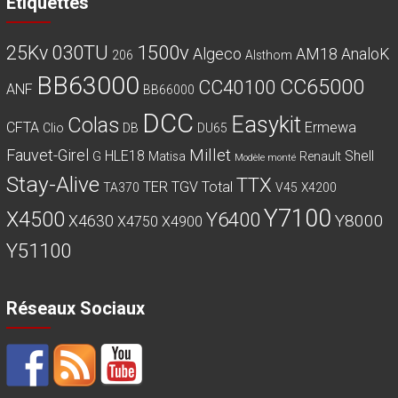
Etiquettes
030TU
1500v
25Kv
Algeco
AM18
AnaloK
206
Alsthom
BB63000
CC65000
CC40100
ANF
BB66000
DCC
Easykit
Colas
CFTA
Ermewa
Clio
DB
DU65
Millet
Fauvet-Girel
HLE18
Shell
G
Matisa
Renault
Modèle monté
Stay-Alive
TTX
TER
TGV
Total
TA370
V45
X4200
Y7100
X4500
Y6400
Y8000
X4630
X4750
X4900
Y51100
Réseaux Sociaux