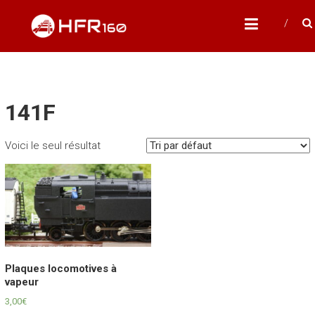
Skip
HFR160
to
Modélisme ferroviaire à l'échelle N
content
141F
Voici le seul résultat
Plaques locomotives à
vapeur
3,00
€