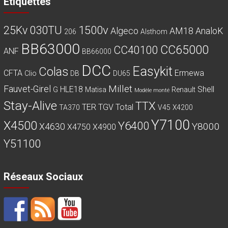
Etiquettes
030TU
1500v
25Kv
Algeco
AM18
AnaloK
206
Alsthom
BB63000
CC65000
CC40100
ANF
BB66000
DCC
Easykit
Colas
CFTA
Ermewa
Clio
DB
DU65
Millet
Fauvet-Girel
HLE18
Shell
G
Matisa
Renault
Modèle monté
Stay-Alive
TTX
TER
TGV
Total
TA370
V45
X4200
Y7100
X4500
Y6400
Y8000
X4630
X4750
X4900
Y51100
Réseaux Sociaux