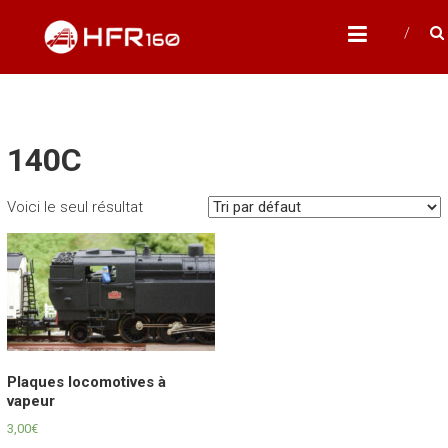
Skip
HFR160
to
Modélisme ferroviaire à l'échelle N
content
140C
Voici le seul résultat
Plaques locomotives à
vapeur
3,00
€