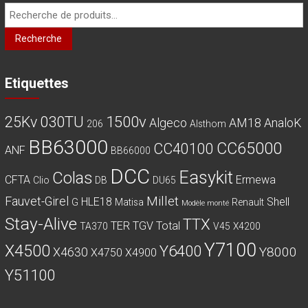
Recherche
pour :
Recherche
Etiquettes
030TU
1500v
25Kv
Algeco
AM18
AnaloK
206
Alsthom
BB63000
CC65000
CC40100
ANF
BB66000
DCC
Easykit
Colas
CFTA
Ermewa
Clio
DB
DU65
Millet
Fauvet-Girel
HLE18
Shell
G
Matisa
Renault
Modèle monté
Stay-Alive
TTX
TER
TGV
Total
TA370
V45
X4200
Y7100
X4500
Y6400
Y8000
X4630
X4750
X4900
Y51100