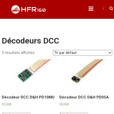
Skip
HFR160
to
Modélisme ferroviaire à l'échelle N
content
Décodeurs DCC
5 résultats affichés
Décodeur DCC D&H PD10MU
Décodeur DCC D&H PD05A
33,00
€
38,00
€