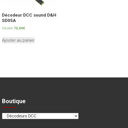
Décodeur DCC sound D&H
SD05A
Le
Le
95,00
€
70,00
€
prix
prix
initial
actuel
Ajouter au panier
était :
est :
95,00€.
70,00€.
Boutique