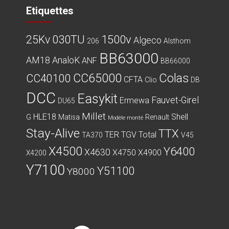
Etiquettes
030TU
1500v
25Kv
Algeco
206
Alsthom
BB63000
AM18
AnaloK
ANF
BB66000
CC65000
Colas
CC40100
CFTA
Clio
DB
DCC
Easykit
Fauvet-Girel
Ermewa
DU65
Millet
HLE18
Shell
G
Matisa
Renault
Modèle monté
Stay-Alive
TTX
TER
TGV
Total
TA370
V45
X4500
Y6400
X4630
X4750
X4900
X4200
Y7100
Y51100
Y8000