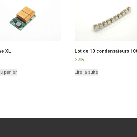
peuvent
être
choisies
sur
la
page
du
produit
ve XL
Lot de 10 condensateurs 10
5,00
€
au panier
Lire la suite