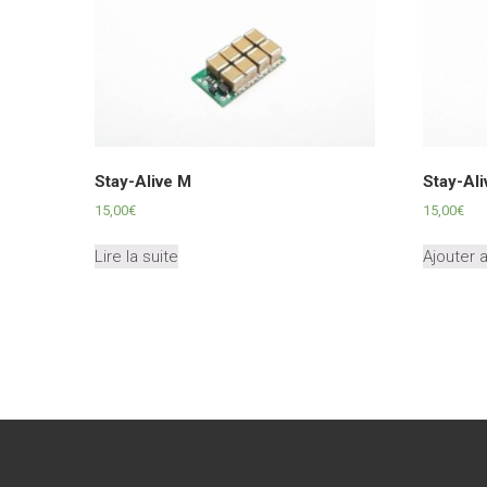
peuvent
être
choisies
sur
la
page
du
produit
Stay-Alive M
Stay-Ali
15,00
€
15,00
€
Lire la suite
Ajouter 