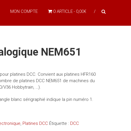
MON COMPTE
0 ARTICLE
0,00€
alogique NEM651
our platines DCC. Convient aux platines HFR160
nombre de platines DCC NEM651 de machines du
/V36 Hobbytrain, …).
riangle blanc sérigraphié indique la pin numéro 1.
ectronique
,
Platines DCC
Étiquette :
DCC