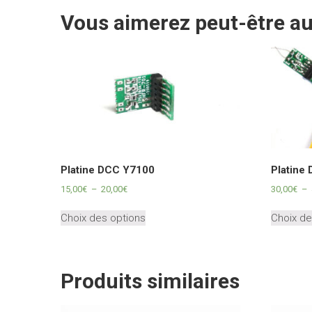
Vous aimerez peut-être a
Platine DCC Y7100
Platine
Plage
15,00
€
–
20,00
€
30,00
€
–
de
Ce
prix :
Choix des options
Choix de
produit
15,00€
a
à
plusieurs
20,00€
variations.
Produits similaires
Les
options