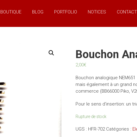
BOUTIQUE
BLOG
PORTFOLIO
NOTICES
CONTACT
Bouchon An
2,00
€
Bouchon analogique NEM651 p
mais également à un grand 
commerce (BB66000 Piko, V20
Pour le sens d’insertion: un t
Rupture de stock
UGS :
HFR-702
Catégories :
El