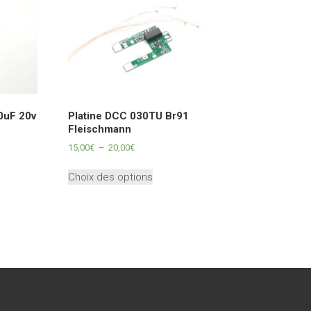
0uF 20v
Platine DCC 030TU Br91
Fleischmann
Plage
15,00
€
–
20,00
€
de
Ce
prix :
Choix des options
produit
15,00€
a
à
plusieurs
20,00€
variations.
Les
options
peuvent
être
choisies