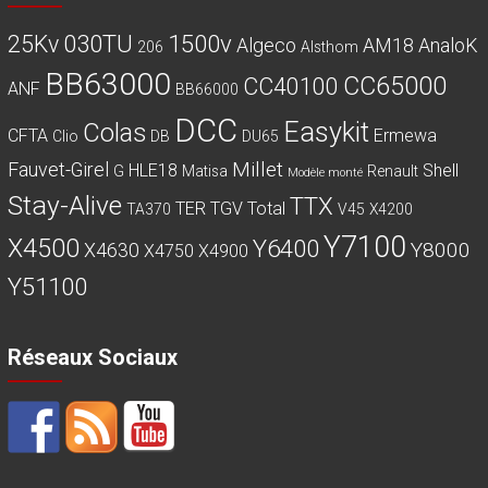
030TU
1500v
25Kv
Algeco
AM18
AnaloK
206
Alsthom
BB63000
CC65000
CC40100
ANF
BB66000
DCC
Easykit
Colas
CFTA
Ermewa
Clio
DB
DU65
Millet
Fauvet-Girel
HLE18
Shell
G
Matisa
Renault
Modèle monté
Stay-Alive
TTX
TER
TGV
Total
TA370
V45
X4200
Y7100
X4500
Y6400
Y8000
X4630
X4750
X4900
Y51100
Réseaux Sociaux