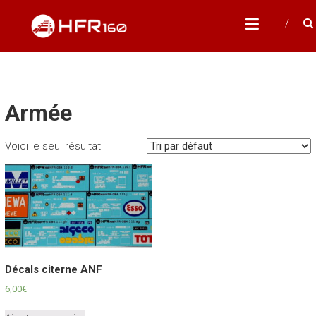
Skip
HFR160
to
Modélisme ferroviaire à l'échelle N
content
Armée
Voici le seul résultat
Décals citerne ANF
6,00
€