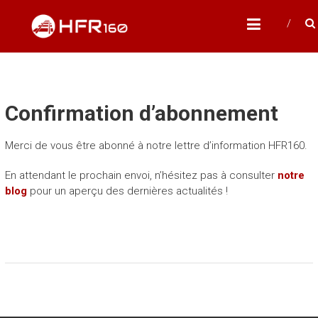
Skip
HFR160
to
Modélisme ferroviaire à l'échelle N
content
Confirmation d’abonnement
Merci de vous être abonné à notre lettre d’information HFR160.
En attendant le prochain envoi, n’hésitez pas à consulter
notre
blog
pour un aperçu des dernières actualités !