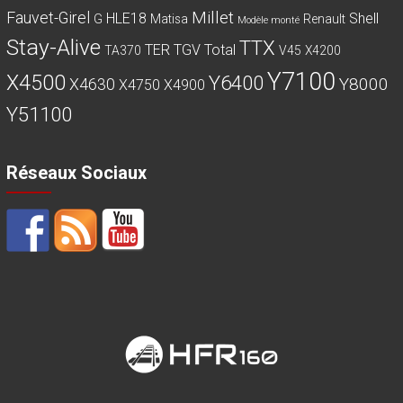
Millet
Fauvet-Girel
HLE18
Shell
G
Matisa
Renault
Modèle monté
Stay-Alive
TTX
TER
TGV
Total
TA370
V45
X4200
Y7100
X4500
Y6400
Y8000
X4630
X4750
X4900
Y51100
Réseaux Sociaux