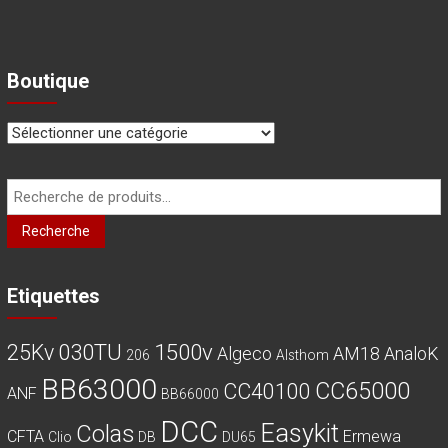
Boutique
Recherche
pour :
Recherche
Etiquettes
030TU
1500v
25Kv
Algeco
AM18
AnaloK
206
Alsthom
BB63000
CC65000
CC40100
ANF
BB66000
DCC
Easykit
Colas
CFTA
Ermewa
Clio
DB
DU65